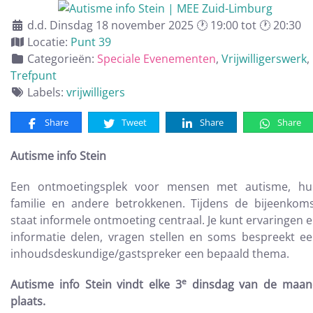
d.d. Dinsdag 18 november 2025 🕐 19:00 tot 🕐 20:30
Locatie:
Punt 39
Categorieën:
Speciale Evenementen
,
Vrijwilligerswerk
,
Trefpunt
Labels:
vrijwilligers
Share
Tweet
Share
Share
Autisme info Stein
Een ontmoetingsplek voor mensen met autisme, hu
familie en andere betrokkenen. Tijdens de bijeenkom
staat informele ontmoeting centraal. Je kunt ervaringen 
informatie delen, vragen stellen en soms bespreekt e
inhoudsdeskundige/gastspreker een bepaald thema.
e
Autisme info Stein vindt elke 3
dinsdag van de maan
plaats.