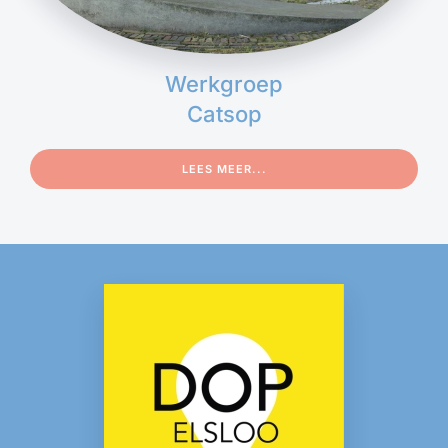
Werkgroep
Catsop
LEES MEER...