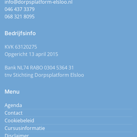
info@dorpsplatform-elsloo.nl
december 2026 🕐 13:30)
046 437 3379
Spellenmiddag - elke maandag - vrije inloop
(Maandag 2
068 321 8095
december 2026 🕐 13:30)
Spellenmiddag - elke maandag - vrije inloop
(Maandag 2
december 2026 🕐 13:30)
Bedrijfsinfo
KVK 63120275
Opgericht 13 april 2015
Bank NL74 RABO 0304 5364 31
tnv Stichting Dorpsplatform Elsloo
Menu
Agenda
Contact
Cookiebeleid
Cursusinformatie
Disclaimer