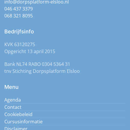
info@dorpsplatform-elsloo.nl
december 2026 🕐 13:30)
046 437 3379
Spellenmiddag - elke maandag - vrije inloop
(Maandag 2
068 321 8095
december 2026 🕐 13:30)
Spellenmiddag - elke maandag - vrije inloop
(Maandag 2
december 2026 🕐 13:30)
Bedrijfsinfo
KVK 63120275
Opgericht 13 april 2015
Bank NL74 RABO 0304 5364 31
tnv Stichting Dorpsplatform Elsloo
Menu
Agenda
Contact
Cookiebeleid
Cursusinformatie
Disclaimer