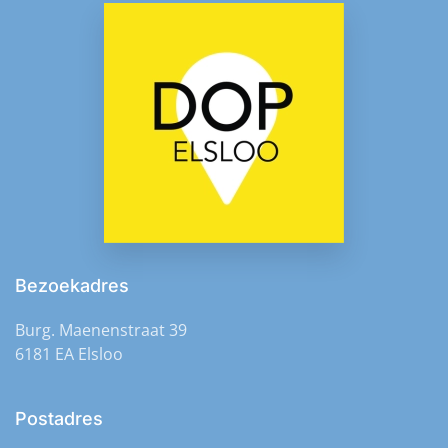
Bezoekadres
Burg. Maenenstraat 39
6181 EA Elsloo
Postadres