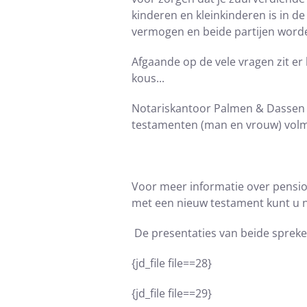
kinderen en kleinkinderen is in de
vermogen en beide partijen worde
Afgaande op de vele vragen zit e
kous...
Notariskantoor Palmen & Dassen ui
testamenten (man en vrouw) volma
Voor meer informatie over pensio
met een nieuw testament kunt u 
De presentaties van beide sprek
{jd_file file==28}
{jd_file file==29}