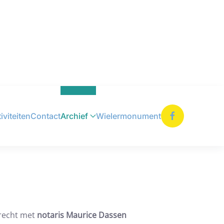
iviteiten
Contact
Archief
Wielermonument
frecht met
notaris Maurice Dassen