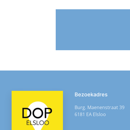
Bezoekadres
Burg. Maenenstraat 39
6181 EA Elsloo