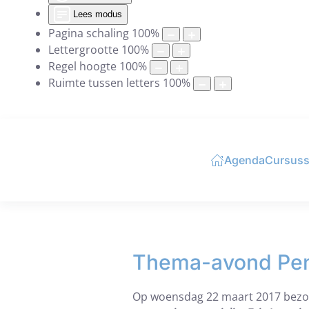
Lees modus
Pagina schaling
100
%
Lettergrootte
100
%
Regel hoogte
100
%
Ruimte tussen letters
100
%
Agenda
Cursus
Thema-avond Pens
Op woensdag 22 maart 2017 bezoc