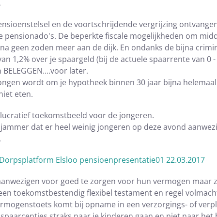
.
nsioenstelsel en de voortschrijdende vergrijzing ontvange
e pensionado's. De beperkte fiscale mogelijkheden om middel
jna geen zoden meer aan de dijk. En ondanks de bijna crimi
1,2% over je spaargeld (bij de actuele spaarrente van 0 - 1
 BELEGGEN....voor later.
ngen wordt om je hypotheek binnen 30 jaar bijna helemaal af
niet eten.
 lucratief toekomstbeeld voor de jongeren.
n jammer dat er heel weinig jongeren op deze avond aanwe
.
 aanwezigen voor goed te zorgen voor hun vermogen maar z
een toekomstbestendig flexibel testament en regel volmac
vermogenstoets komt bij opname in een verzorgings- of verp
spaarcentjes straks naar je kinderen gaan en niet naar het