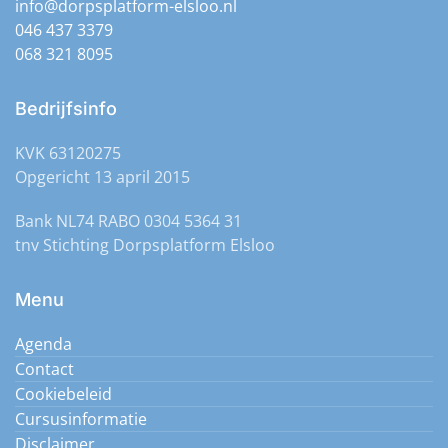
info@dorpsplatform-elsloo.nl
december 2026 🕐 13:30)
046 437 3379
Spellenmiddag - elke maandag - vrije inloop
(Maandag 2
068 321 8095
december 2026 🕐 13:30)
Spellenmiddag - elke maandag - vrije inloop
(Maandag 2
december 2026 🕐 13:30)
Bedrijfsinfo
KVK 63120275
Opgericht 13 april 2015
Bank NL74 RABO 0304 5364 31
tnv Stichting Dorpsplatform Elsloo
Menu
Agenda
Contact
Cookiebeleid
Cursusinformatie
Disclaimer